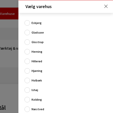
Vælg varehus
Varehuse
Udlejning
Erhverv
Services
Job
Kundecenter
Esbjerg
Gladsaxe
Glostrup
Værktøj & værksted
Opvarmning
Udeleg
Restsalg
Herning
Hillerød
Hjørring
Holbæk
Ishøj
Kolding
tål
Øjeskrue i galvaniseret stål fra Conacord.
Næstved