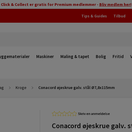
Click & Collect er gratis for Premium medlemmer -
Bliv medlem her!
Tips & Guides
Tilbud
yggematerialer
Maskiner
Maling & tapet
Bolig
Fritid
ag
Kroge
Conacord øjeskrue galv. stål Ø7,8x115mm
Skriv en anmeldelse
Conacord øjeskrue galv. s