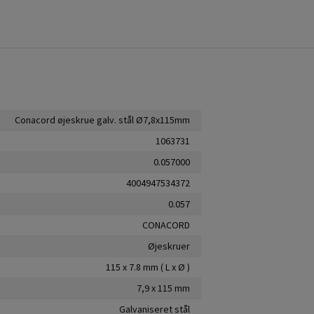
Conacord øjeskrue galv. stål Ø7,8x115mm
1063731
0.057000
4004947534372
0.057
CONACORD
Øjeskruer
115 x 7.8 mm ( L x Ø )
7,9 x 115 mm
Galvaniseret stål