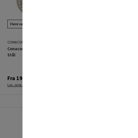
Flere valgmuligheder
CONACORD
CONACORD
Conacord Ringskrue Galv.
Conacord fladkrog galv.
Stål
stål 67x20mm
Fra
19,95 kr.
19,95 kr.
Lev. omk. tillægges
Lev. omk. tillægges