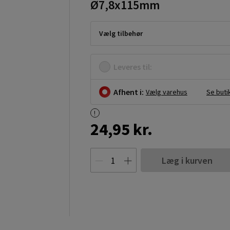
Ø7,8x115mm
Vælg tilbehør
Leveres til:
Afhent i:
Vælg varehus
Se buti
24,95 kr.
Læg i kurven