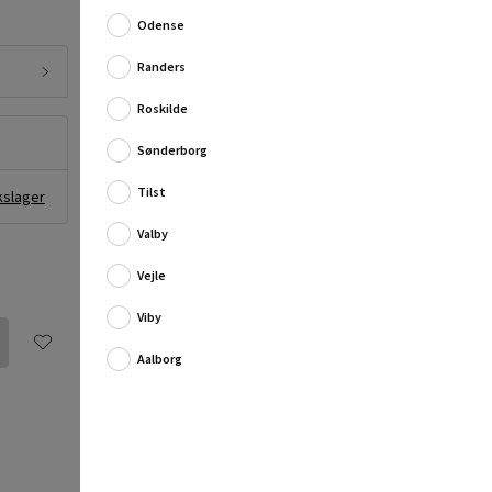
Skruen har en maks. belastning 80 kg og en længde
Odense
på 115 mm i alt.
Randers
Produktinformation:
Materi...
Roskilde
Fuld produktbeskrivelse
Sønderborg
Tilst
kslager
Valby
Vejle
Viby
Aalborg