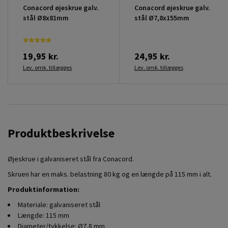
Conacord øjeskrue galv.
Conacord øjeskrue galv.
stål Ø8x81mm
stål Ø7,8x155mm
19,95 kr.
24,95 kr.
Lev. omk. tillægges
Lev. omk. tillægges
Produktbeskrivelse
Øjeskrue i galvaniseret stål fra Conacord.
Skruen har en maks. belastning 80 kg og en længde på 115 mm i alt.
Produktinformation:
Materiale: galvaniseret stål
Længde: 115 mm
Diameter/tykkelse: Ø7,8 mm