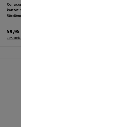
Conacord øjeplade 4-
Conacord blok enkel
kantet rustfri stål
10mm
50x40mm
59,95 kr.
84,95 kr.
Lev. omk. tillægges
Lev. omk. tillægges