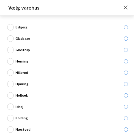
Click & Collect er gratis for Premium medlemmer -
Vælg varehus
Bliv medlem her!
Esbjerg
Gladsaxe
Hvad søger du?
Glostrup
Kroge
Herning
Hillerød
Hjørring
Holbæk
Ishøj
Kolding
Næstved