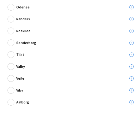
Odense
Randers
Roskilde
Skriv en anmeldelse
Sønderborg
Conacord spiralkrog 6 mm
Tilst
Valby
Leveres til:
Vejle
Viby
Afhent i:
Aalborg
19,95 kr.
Læg i kurven