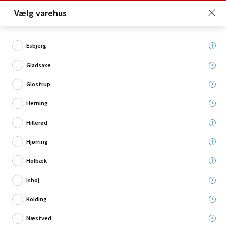
Click & Collect er gratis for Premium medlemmer -
Vælg varehus
Bliv medlem her!
Esbjerg
Gladsaxe
Hvad søger du?
Glostrup
Cement
Herning
Hillerød
Hjørring
Holbæk
Ishøj
Kolding
Næstved