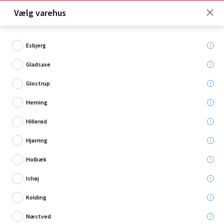
Click & Collect er gratis for Premium medlemmer -
Vælg varehus
Bliv medlem her!
Esbjerg
Gladsaxe
Hvad søger du?
Glostrup
Cement
Herning
Hillerød
Hjørring
Holbæk
Ishøj
Kolding
Næstved