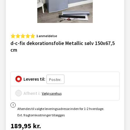
1 anmeldelse
d-c-fix dekorationsfolie Metallic sølv 150x67,5
cm
Leveres til:
Afhent i:
Vælg varehus
Afsendes til valgte leveringsadresse inden for 1-2 hverdage.
Evt. fragtomkostninger tillægges
189,95 kr.