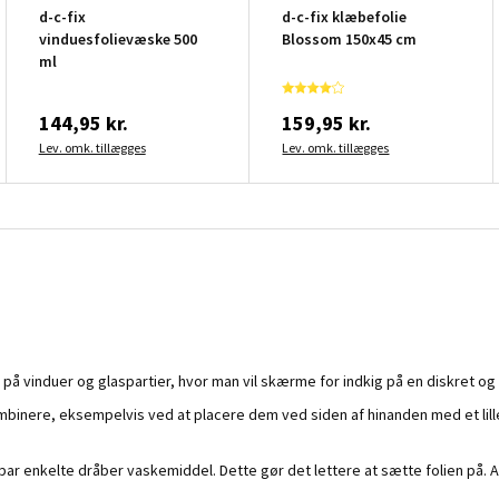
d-c-fix
d-c-fix klæbefolie
vinduesfolievæske 500
Blossom 150x45 cm
ml
144,95 kr.
159,95 kr.
Lev. omk. tillægges
Lev. omk. tillægges
på vinduer og glaspartier, hvor man vil skærme for indkig på en diskret o
kombinere, eksempelvis ved at placere dem ved siden af hinanden med et li
r enkelte dråber vaskemiddel. Dette gør det lettere at sætte folien på. Ads