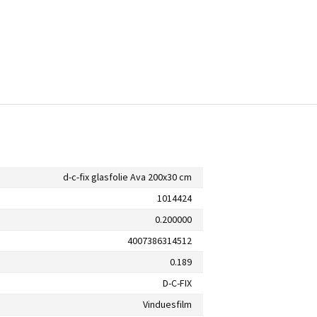
d-c-fix glasfolie Ava 200x30 cm
1014424
0.200000
4007386314512
0.189
D-C-FIX
Vinduesfilm