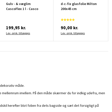
Gulv - & væglim
d-c-fix glasfolie Milton
CascoFlex 1 l - Casco
200x45 cm
199,95 kr.
90,00 kr.
Lev. omk. tillægges
Lev. omk. tillægges
g dekorativ måde.
lle mellemrum imellem. På den måde skærmer du for indkig udefra, men
kil herefter blot folien fra dets bagside og sæt det forsigtigt på