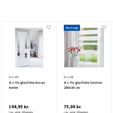
Restsalg
D-C-FIX
D-C-FIX
d-c-fix glasfolie Ava pr.
d-c-fix glasfolie Sunrise
meter
200x30 cm
144,95 kr.
75,00 kr.
Lev. omk. tillægges
Lev. omk. tillægges