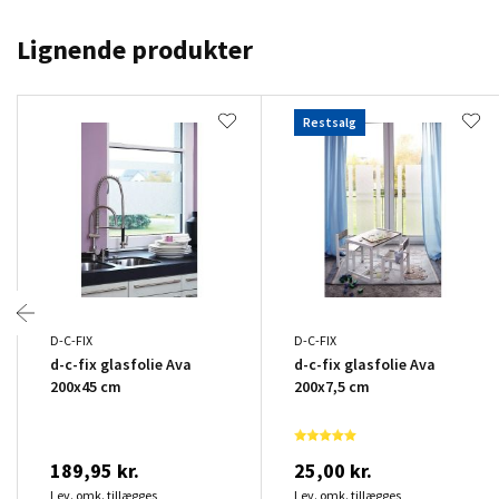
Lignende produkter
Restsalg
D-C-FIX
D-C-FIX
d-c-fix glasfolie Ava
d-c-fix glasfolie Ava
200x45 cm
200x7,5 cm
189,95 kr.
25,00 kr.
Lev. omk. tillægges
Lev. omk. tillægges