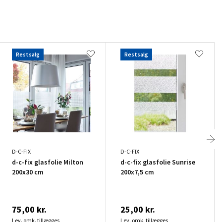
Restsalg
Restsalg
D-C-FIX
D-C-FIX
d-c-fix glasfolie Milton
d-c-fix glasfolie Sunrise
200x30 cm
200x7,5 cm
75,00 kr.
25,00 kr.
Lev. omk. tillægges
Lev. omk. tillægges