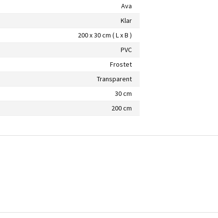
Ava
Klar
200 x 30 cm ( L x B )
PVC
Frostet
Transparent
30 cm
200 cm