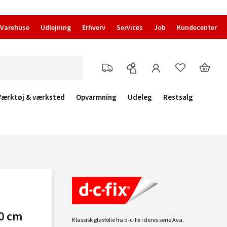
Varehuse
Udlejning
Erhverv
Services
Job
Kundecenter
Værktøj & værksted
Opvarmning
Udeleg
Restsalg
30 cm
Klassisk glasfolie fra d-c-fix i deres serie Ava.