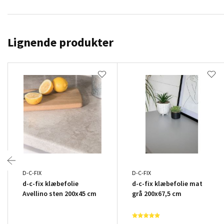
Lignende produkter
D-C-FIX
D-C-FIX
d-c-fix klæbefolie
d-c-fix klæbefolie mat
Avellino sten 200x45 cm
grå 200x67,5 cm