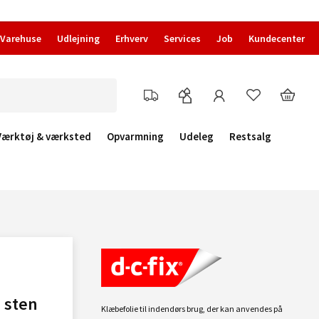
Varehuse
Udlejning
Erhverv
Services
Job
Kundecenter
Værktøj & værksted
Opvarmning
Udeleg
Restsalg
o sten
Klæbefolie til indendørs brug, der kan anvendes på