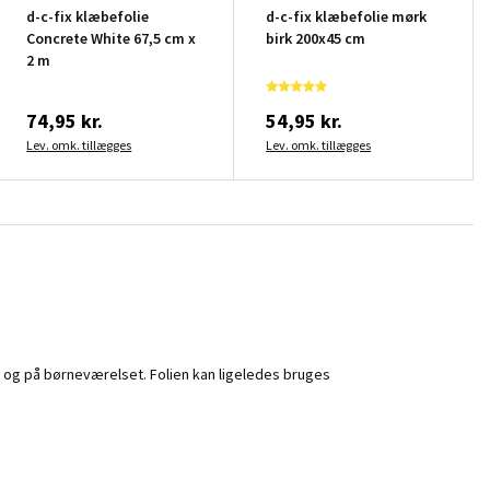
d-c-fix klæbefolie
d-c-fix klæbefolie mørk
Concrete White 67,5 cm x
birk 200x45 cm
2 m
74,95 kr.
54,95 kr.
Lev. omk. tillægges
Lev. omk. tillægges
e og på børneværelset. Folien kan ligeledes bruges