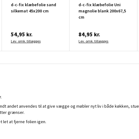
d-c-fix klæbefolie sand
d-c-fix klæbefolie Uni
silkemat 45x200 cm
magnolie blank 200x67,5
cm
54,95 kr.
84,95 kr.
Lev. omk. tillægges
Lev. omk. tillægges
r.
andt andet anvendes til at give vægge og møbler nyt liv i både køkken, stu
ætter grænser.
et at fjerne folien igen.