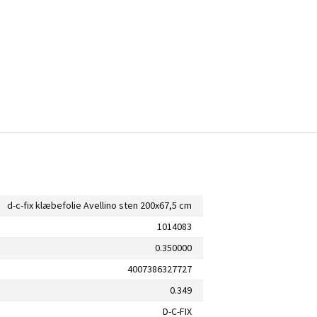
d-c-fix klæbefolie Avellino sten 200x67,5 cm
1014083
0.350000
4007386327727
0.349
D-C-FIX