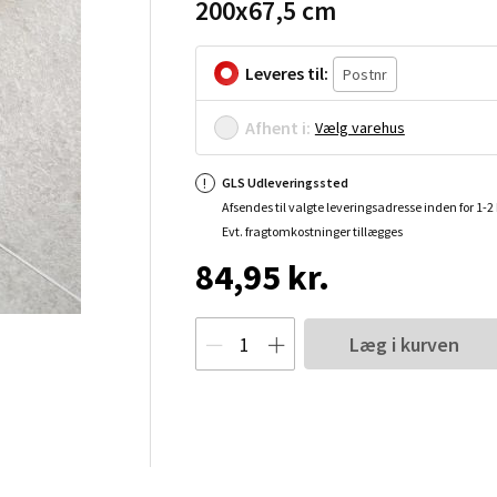
200x67,5 cm
Leveres til:
Afhent i:
Vælg varehus
GLS Udleveringssted
Afsendes til valgte leveringsadresse inden for 1-
Evt. fragtomkostninger tillægges
84,95 kr.
Læg i kurven