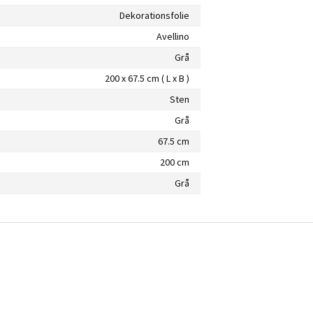
Dekorationsfolie
Avellino
Grå
200 x 67.5 cm ( L x B )
Sten
Grå
67.5 cm
200 cm
Grå