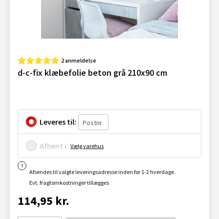
2 anmeldelse
d-c-fix klæbefolie beton grå 210x90 cm
Leveres til:
Afhent i:
Vælg varehus
Afsendes til valgte leveringsadresse inden for 1-2 hverdage.
Evt. fragtomkostninger tillægges
114,95 kr.