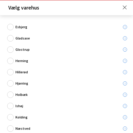
Click & Collect er gratis for Premium medlemmer -
Vælg varehus
Bliv medlem her!
Esbjerg
Gladsaxe
Hvad søger du?
Glostrup
Klæbefolie
Herning
Hillerød
Hjørring
Holbæk
Ishøj
Kolding
Næstved