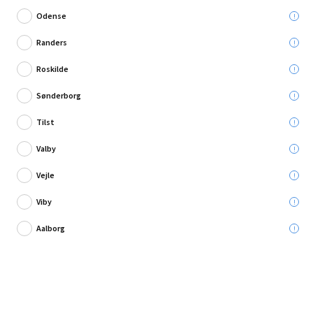
Odense
Randers
Roskilde
Skriv en anmeldelse
Sønderborg
d-c-fix klæbefolie Petersen blå 200x45 cm
Tilst
Valby
Leveres til:
Vejle
Viby
Afhent i:
Aalborg
30,00 kr.
Læg i kurven