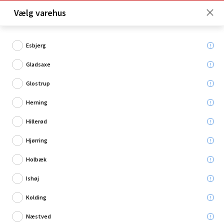
Click & Collect er gratis for Premium medlemmer -
Vælg varehus
Bliv medlem her!
Esbjerg
Gladsaxe
Hvad søger du?
Glostrup
Klæbefolie
Herning
Hillerød
Restsalg
Hjørring
Holbæk
Ishøj
Kolding
Næstved