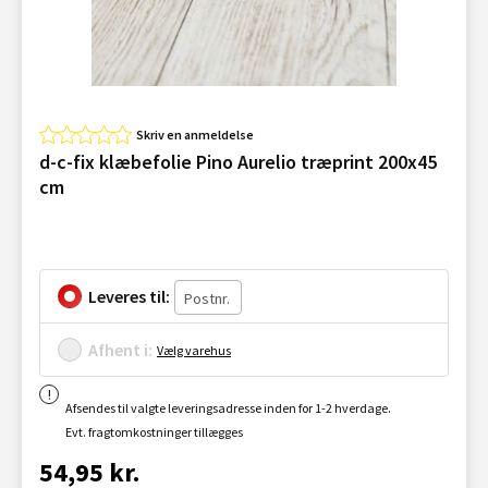
Skriv en anmeldelse
d-c-fix klæbefolie Pino Aurelio træprint 200x45
cm
Leveres til:
Afhent i:
Vælg varehus
Afsendes til valgte leveringsadresse inden for 1-2 hverdage.
Evt. fragtomkostninger tillægges
54,95 kr.