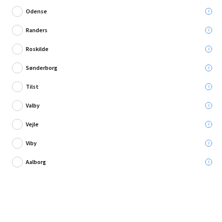
Odense
Randers
Roskilde
Skriv en anmeldelse
Sønderborg
d-c-fix klæbefolie Tico grå/guld 45x200 cm
Tilst
Valby
Leveres til:
Vejle
Viby
Afhent i:
Aalborg
54,95 kr.
Læg i kurven