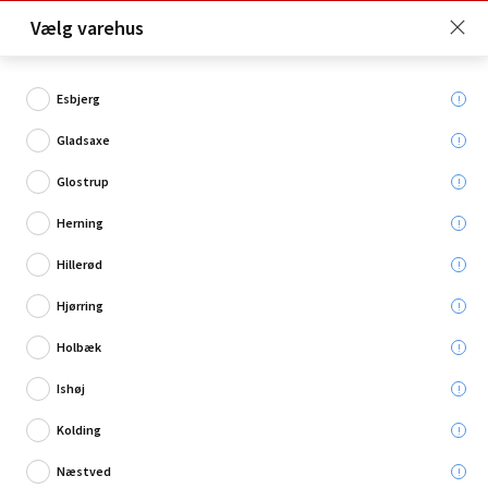
Click & Collect er gratis for Premium medlemmer -
Vælg varehus
Bliv medlem her!
Esbjerg
Gladsaxe
Hvad søger du?
Glostrup
Klæbefolie
Herning
Hillerød
Hjørring
Holbæk
Ishøj
Kolding
Næstved