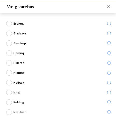
Click & Collect er gratis for Premium medlemmer -
Vælg varehus
Bliv medlem her!
Esbjerg
Gladsaxe
Hvad søger du?
Glostrup
Klæbefolie
Herning
Hillerød
Hjørring
Holbæk
Ishøj
Kolding
Næstved