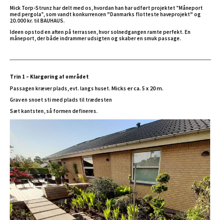
Mick Torp-Strunz har delt med os, hvordan han har udført projektet "Måneport
med pergola", som vandt konkurrencen ”Danmarks flotteste haveprojekt” og
20.000 kr. til BAUHAUS.
Ideen opstod en aften på terrassen, hvor solnedgangen ramte perfekt. En
måneport, der både indrammer udsigten og skaber en smuk passage.
Trin 1 – Klargøring af området
Micks er ca. 5 x 20 m.
Passagen kræver plads, evt. langs huset.
Grav en snoet sti med plads til trædesten
Sæt kantsten, så formen defineres.