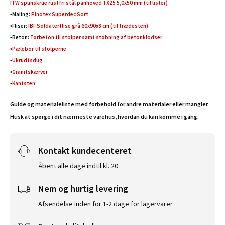
ITW spunskrue rustfri stål panhoved TX25 5,0x50 mm (til lister)
•Maling:
Pinotex Superdec Sort
•Fliser:
IBF Soldaterflise grå 60x90x8 cm (til trædesten)
•Beton:
Tørbeton til stolper samt støbning af betonklodser
•
Pælebor til stolperne
•
Ukrudtsdug
•
Granitskærver
•
Kantsten
Guide og materialeliste med forbehold for andre materialer eller mangler.
Husk at spørge i dit nærmeste varehus, hvordan du kan komme i gang.
Kontakt kundecenteret
Åbent alle dage indtil kl. 20
Nem og hurtig levering
Afsendelse inden for 1-2 dage for lagervarer