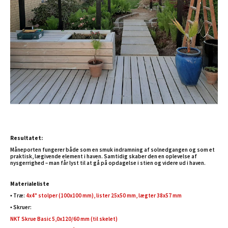
Resultatet:
Måneporten fungerer både som en smuk indramning af solnedgangen og som et
praktisk, lægivende element i haven. Samtidig skaber den en oplevelse af
nysgerrighed – man får lyst til at gå på opdagelse i stien og videre ud i haven.
Materialeliste
• Træ:
4x4" stolper (100x100 mm), lister 25x50 mm, lægter 38x57 mm
• Skruer:
NKT Skrue Basic 5,0x120/60 mm (til skelet)