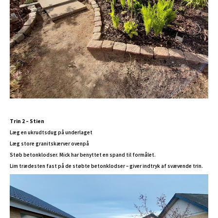
Trin 2 – Stien
Læg en ukrudtsdug på underlaget
Læg store granitskærver ovenpå
Støb betonklodser. Mick har benyttet en spand til formålet.
Lim trædesten fast på de støbte betonklodser – giver indtryk af svævende trin.