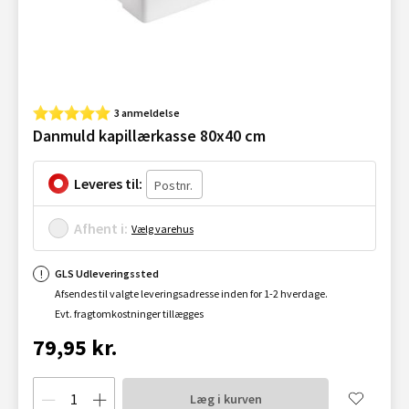
3 anmeldelse
Danmuld kapillærkasse 80x40 cm
Leveres til:
Afhent i:
Vælg varehus
GLS Udleveringssted
Afsendes til valgte leveringsadresse inden for 1-2 hverdage.
Evt. fragtomkostninger tillægges
79,95 kr.
Læg i kurven