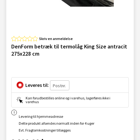
Skriv en anmeldelse
DenForm betræk til termolåg King Size antracit
275x228 cm
Leveres til:
Kan forudbestilles online og i varehus, lagerføres ikke i
varehus
Levering til hjemmeadresse
Dette produkt afsendes normalt inden for 4 uger
Evt. Fragtomkostninger tillægges