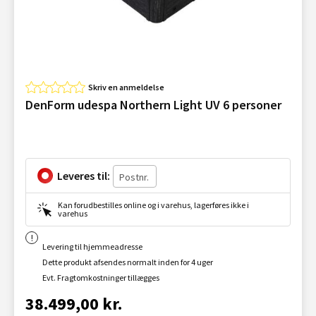
Skriv en anmeldelse
DenForm udespa Northern Light UV 6 personer
Leveres til:
Kan forudbestilles online og i varehus, lagerføres ikke i
varehus
Levering til hjemmeadresse
Dette produkt afsendes normalt inden for 4 uger
Evt. Fragtomkostninger tillægges
38.499,00 kr.