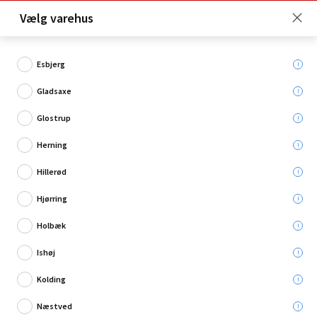
Click & Collect er gratis for Premium medlemmer -
Vælg varehus
Bliv medlem her!
Esbjerg
Gladsaxe
Hvad søger du?
Glostrup
Batterier
Herning
Hillerød
Hjørring
Holbæk
Ishøj
Kolding
Næstved