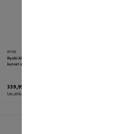
RYOBI
RYOBI
Ryobi kløfthammer
Ryobi kløfthammer
kurvet stål 450 g
kurvet stål 560 g
339,95 kr.
334,95 kr.
Lev. omk. tillægges
Lev. omk. tillægges