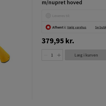
m/nupret hoved
Leveres til:
Afhent i:
Vælg varehus
Se buti
379,95 kr.
Læg i kurven