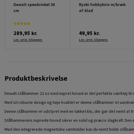
Dewalt speedvinkel 30
Ryobi hobbykniv m/bræk-
cm
af-blad
289,95 kr.
49,95 kr.
Lev. omk. tillægges
Lev. omk. tillægges
Produktbeskrivelse
Dewalt stålhammer 22 oz med nupret hoved er det perfekte værktøj til 
Med sit robuste design og høje kvalitet er denne stålhammer et uundvær
Denne stålhammer er udstyret med en takket klo, der gør det nemt at tr
Stålhammerens nuprede hoved sikrer en solid og præcis slagkraft. Den er i
Med den integrerede magnetiske sømholder kan du nemt holde stålsøm p