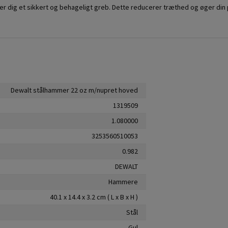
r dig et sikkert og behageligt greb. Dette reducerer træthed og øger din 
Dewalt stålhammer 22 oz m/nupret hoved
1319509
1.080000
3253560510053
0.982
DEWALT
Hammere
40.1 x 14.4 x 3.2 cm ( L x B x H )
Stål
Gul