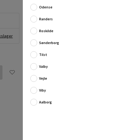
perfekte værktøj til dine byggeprojekter.
Odense
Med sit robuste design og høje kvalitet er denne ...
Randers
Fuld produktbeskrivelse
Roskilde
kslager
Sønderborg
Tilst
Valby
Vejle
Viby
Aalborg