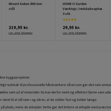
Wisent koben 800 mm
HOME It Garden
stål
Værktøjs-/redskabsophæng
3 stk
219,95 kr.
29,95 kr.
Lev. omk. tillægges
Lev. omk. tillægges
dine byggeprojekter.
ligt redskab til professionelle håndværkere såvel som gør-det-selv-entusi
ække søm ud af materialer. Du kan derfor nemt og effektivt fjerne søm ude
deel til at slå søm i og sikrer, at de sidder fast og holder længe.
å plads, mens du arbejder. Dette gør det lettere at arbejde med præcisio