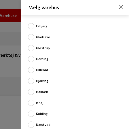
Vælg varehus
Varehuse
Udlejning
Erhverv
Services
Job
Kundecenter
Esbjerg
Gladsaxe
Glostrup
Værktøj & værksted
Opvarmning
Udeleg
Restsalg
Herning
Hillerød
Hjørring
Holbæk
Ishøj
Kolding
Næstved
Dewalt stålhammer 22 oz med nupret hoved er det