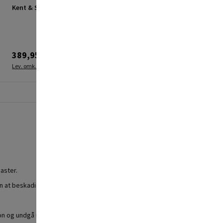
Kent & Stowe ringhakke
G. Funder gadekost m.
skaft 135 cm
389,95 kr.
119,95 kr.
Lev. omk. tillægges
Lev. omk. tillægges
aster.
n at beskadige overfladen.
n og undgå unødvendige fejl.