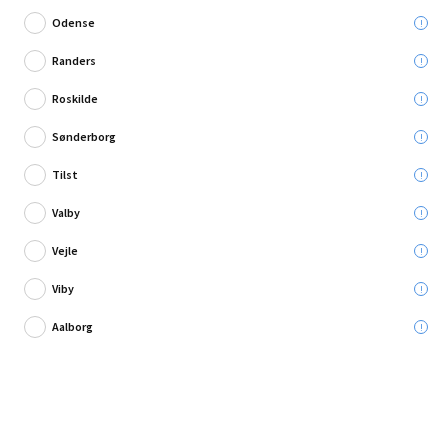
Odense
Randers
Roskilde
4 anmeldelse
Sønderborg
Digital LCD energimåler
Tilst
Leveres til:
Valby
Afhent i:
Vælg varehus
Se butikslager
Vejle
Viby
219,95 kr.
Aalborg
Læg i kurven