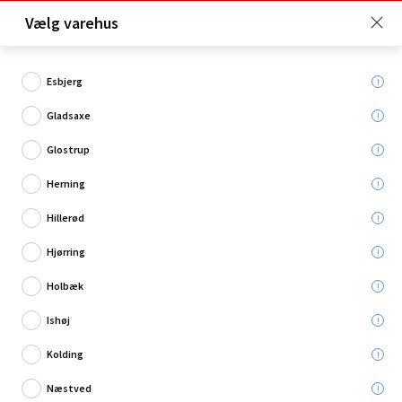
Click & Collect er gratis for Premium medlemmer -
Vælg varehus
Bliv medlem her!
Esbjerg
Gladsaxe
Hvad søger du?
Glostrup
Stikkontakter, afbrydere & lysstyring
Herning
Hillerød
Hjørring
Holbæk
Ishøj
Kolding
Næstved