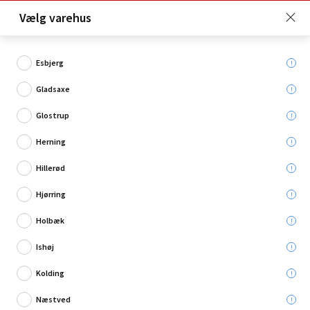
Click & Collect er gratis for Premium medlemmer -
Vælg varehus
Bliv medlem her!
Esbjerg
Gladsaxe
Hvad søger du?
Glostrup
Gulvunderlag
Herning
Hillerød
Hjørring
Holbæk
Ishøj
Kolding
Næstved