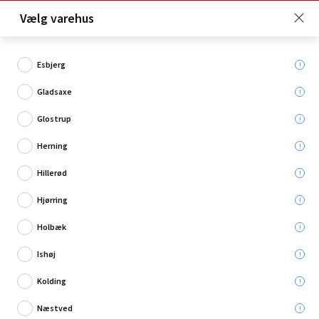
Click & Collect er gratis for Premium medlemmer -
Vælg varehus
Bliv medlem her!
Esbjerg
Gladsaxe
Hvad søger du?
Glostrup
Møbelbeslag
Herning
Hillerød
Hjørring
Holbæk
Ishøj
Kolding
Næstved