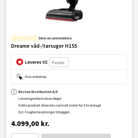
Skriv en anmeldelse
Dreame våd-/tørsuger H15S
Leveres til:
Kun webshop
Boston Distribution A/S
Leveringsinformation følger
Dette produkt afsendes normalt inden for 5 hverdage
Evt. Fragtomkostninger tillægges
4.099,00 kr.