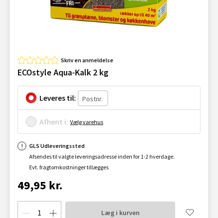
Skriv en anmeldelse
ECOstyle Aqua-Kalk 2 kg
Leveres til:
Afhent i:
Vælg varehus
GLS Udleveringssted
Afsendes til valgte leveringsadresse inden for 1-2 hverdage.
Evt. fragtomkostninger tillægges
49,95 kr.
Læg i kurven