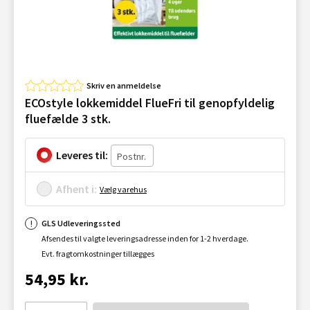
Skriv en anmeldelse
ECOstyle lokkemiddel FlueFri til genopfyldelig
fluefælde 3 stk.
Leveres til:
Afhent i:
Vælg varehus
GLS Udleveringssted
Afsendes til valgte leveringsadresse inden for 1-2 hverdage.
Evt. fragtomkostninger tillægges
54,95 kr.