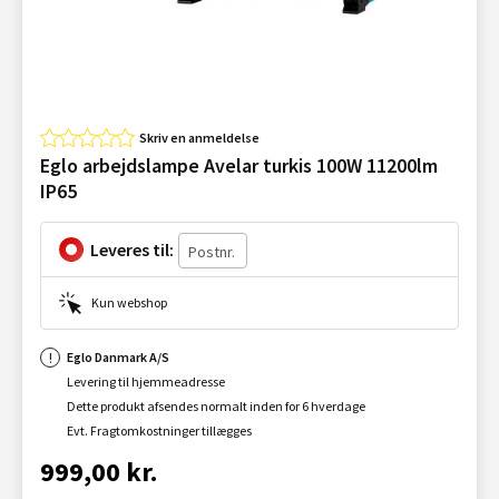
Skriv en anmeldelse
Eglo arbejdslampe Avelar turkis 100W 11200lm
IP65
Leveres til:
Kun webshop
Eglo Danmark A/S
Levering til hjemmeadresse
Dette produkt afsendes normalt inden for 6 hverdage
Evt. Fragtomkostninger tillægges
999,00 kr.