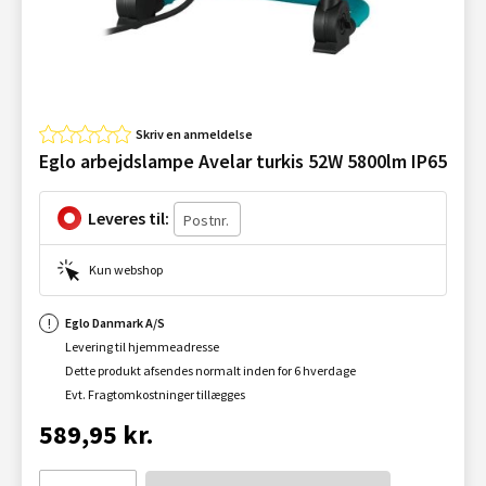
Skriv en anmeldelse
Eglo arbejdslampe Avelar turkis 52W 5800lm IP65
Leveres til:
Kun webshop
Eglo Danmark A/S
Levering til hjemmeadresse
Dette produkt afsendes normalt inden for 6 hverdage
Evt. Fragtomkostninger tillægges
589,95 kr.