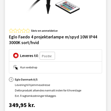
Skriv en anmeldelse
Eglo Faedo 4 projektørlampe m/spyd 10W IP44
3000K sort/hvid
Leveres til:
Kun webshop
Eglo Danmark A/S
Levering til hjemmeadresse
Dette produkt afsendes normalt inden for 6 hverdage
Evt. Fragtomkostninger tillægges
349,95 kr.