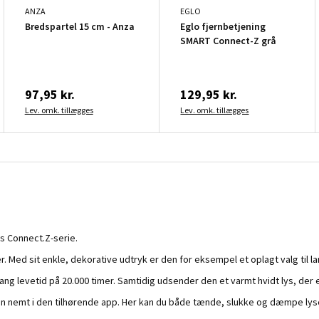
ANZA
EGLO
Bredspartel 15 cm - Anza
Eglo fjernbetjening
SMART Connect-Z grå
97,95 kr.
129,95 kr.
Lev. omk. tillægges
Lev. omk. tillægges
os Connect.Z-serie.
. Med sit enkle, dekorative udtryk er den for eksempel et oplagt valg til la
g levetid på 20.000 timer. Samtidig udsender den et varmt hvidt lys, der er
n nemt i den tilhørende app. Her kan du både tænde, slukke og dæmpe lyse