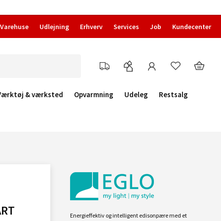
Varehuse
Udlejning
Erhverv
Services
Job
Kundecenter
Værktøj & værksted
Opvarmning
Udeleg
Restsalg
ART
Energieffektiv og intelligent edisonpære med et