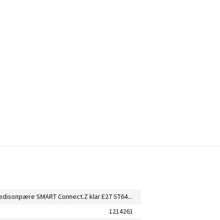
Eglo LED-edisonpære SMART Connect.Z klar E27 ST64 dæmpbar 6W
1214261