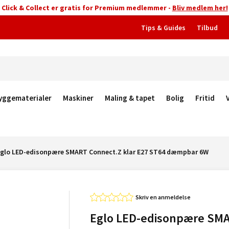
Click & Collect er gratis for Premium medlemmer -
Bliv medlem her!
Tips & Guides
Tilbud
yggematerialer
Maskiner
Maling & tapet
Bolig
Fritid
glo LED-edisonpære SMART Connect.Z klar E27 ST64 dæmpbar 6W
Skriv en anmeldelse
Eglo LED-edisonpære SM