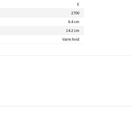
E
2700
6.4 cm
14.2 cm
Varm hvid