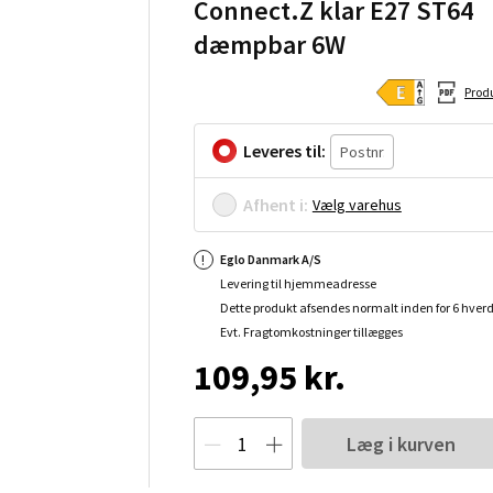
Connect.Z klar E27 ST64
dæmpbar 6W
Prod
Leveres til:
Afhent i:
Vælg varehus
Eglo Danmark A/S
Levering til hjemmeadresse
Dette produkt afsendes normalt inden for 6 hver
Evt. Fragtomkostninger tillægges
109,95 kr.
Læg i kurven