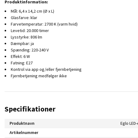
Produktinformation:
Mål: 6,4 x 14,2 cm (Ø x L)
Glasfarve: klar
Farvetemperatur: 2700 K (varm hvid)
Levetid: 20.000 timer
Lysstyrke: 806 lm
Dæmpbar: ja
Spænding: 220-240 V
Effekt: 6 W
Fatning: E27
Kontrol via app og/eller fjernbetjening
Fjernbetjening medfølger ikke
Specifikationer
Produktnavn
Artikelnummer