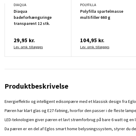
DIAQUA
POLYFILLA
Diaqua
Polyfilla spartelmasse
badeforhængsringe
multifiller 660 g
transparent 12 stk.
29,95 kr.
104,95 kr.
Lev. omk. tillægges
Lev. omk. tillægges
Produktbeskrivelse
Energieffektiv og intelligent edisonpære med et klassisk design fra Egl
Pæren har klart glas og E27-fatning, hvorfor den passer i de fleste lamper
LED-teknologien giver pæren et lavt strømforbrug på bare 6 watt og en lan
Da pæren er en del af Eglos smart home belysningssystem, styrer du de