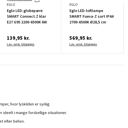
EGLO
EGLO
Eglo LED-globepære
Eglo LED-loftlampe
SMART Connect.Z klar
SMART Fueva-Z sort IP44
E27 G95 2200-6500K 6W
2700-6500K Ø28,5 cm
139,95 kr.
569,95 kr.
Lev. omk. tillægges
Lev. omk. tillægges
mper, hvor lyskilden er synlig.
 ideelt i mange forskellige situationer.
t efter behov.