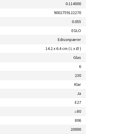
0.114000
9002759122270
0.055
EGLO
Edisonpærer
14.2 x 6.4 cm ( L x Ø )
Glas
6
230
Klar
Ja
E27
≥80
806
20000