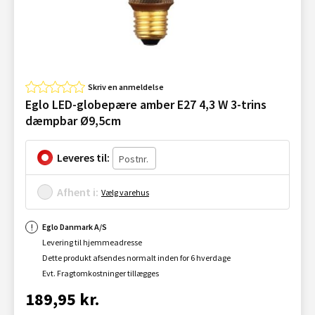
Skriv en anmeldelse
Eglo LED-globepære amber E27 4,3 W 3-trins
dæmpbar Ø9,5cm
Leveres til:
Afhent i:
Vælg varehus
Eglo Danmark A/S
Levering til hjemmeadresse
Dette produkt afsendes normalt inden for 6 hverdage
Evt. Fragtomkostninger tillægges
189,95 kr.