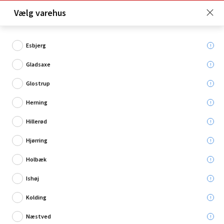
Click & Collect er gratis for Premium medlemmer -
Vælg varehus
Bliv medlem her!
Esbjerg
Gladsaxe
Hvad søger du?
Glostrup
Dekorationspærer
Herning
Hillerød
Restsalg
Hjørring
Holbæk
Ishøj
Kolding
Næstved