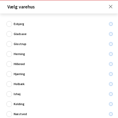
Click & Collect er gratis for Premium medlemmer -
Vælg varehus
Bliv medlem her!
Esbjerg
Gladsaxe
Hvad søger du?
Glostrup
Opbevaringskurve
Herning
Hillerød
Hjørring
Holbæk
Se udvalget her
Ishøj
Kolding
Næstved
Restsalg