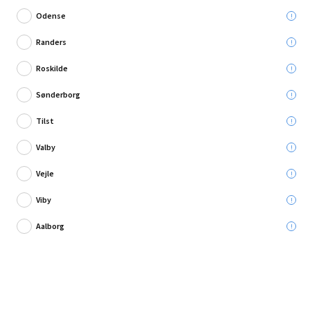
Odense
Randers
Roskilde
Sønderborg
Tilst
Valby
Vejle
Viby
5 anmeldelse
Aalborg
Elfa bæreliste hvid 1253 mm
Leveres til:
Afhent i:
Vælg varehus
Se butikslager