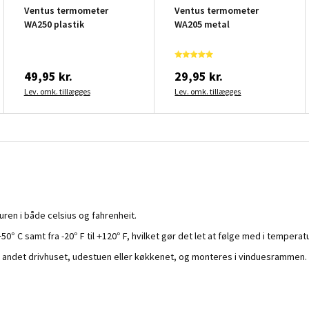
Ventus termometer
Ventus termometer
WA250 plastik
WA205 metal
49,95 kr.
29,95 kr.
Lev. omk. tillægges
Lev. omk. tillægges
ren i både celsius og fahrenheit.
50° C samt fra -20° F til +120° F, hvilket gør det let at følge med i tempera
andet drivhuset, udestuen eller køkkenet, og monteres i vinduesrammen. Sa