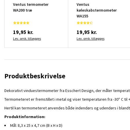
Ventus termometer
Ventus
WA200 træ
køleskabstermometer
WA155
19,95 kr.
19,95 kr.
Lev. omk. tillægges
Lev. omk. tillægges
Produktbeskrivelse
Dekorativt vinduestermometer fra Esschert Design, der måler temperatu
Termometeret er fremstillet i metal og viser temperaturen fra -30° C til +
Hertil kan termometeret anvendes både indendørs og udendørs i blandt 
Produktinformation:
Mål: 8,3 x 25 x 4,7 cm (B x H x D)