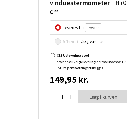
vinduestermometer TH70
cm
Leveres til:
Afhent i:
Vælg varehus
GLS Udleveringssted
Afsendes til valgte leveringsadresse inden for 1-
Evt. fragtomkostninger tillægges
149,95 kr.
Læg i kurven