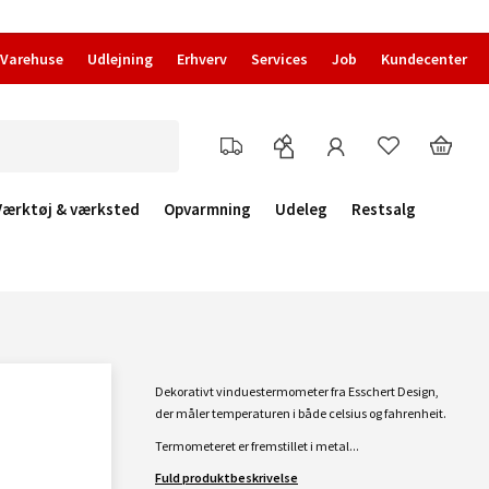
Varehuse
Udlejning
Erhverv
Services
Job
Kundecenter
Værktøj & værksted
Opvarmning
Udeleg
Restsalg
Dekorativt vinduestermometer fra Esschert Design,
der måler temperaturen i både celsius og fahrenheit.
Termometeret er fremstillet i metal...
Fuld produktbeskrivelse