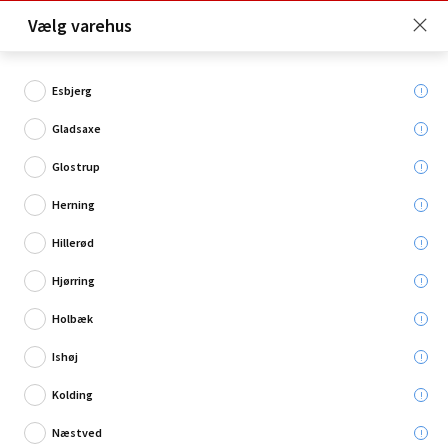
Click & Collect er gratis for Premium medlemmer -
Vælg varehus
Bliv medlem her!
Esbjerg
Gladsaxe
Hvad søger du?
Glostrup
Gødning
Herning
Hillerød
Restsalg
Hjørring
Holbæk
Ishøj
Kolding
Næstved