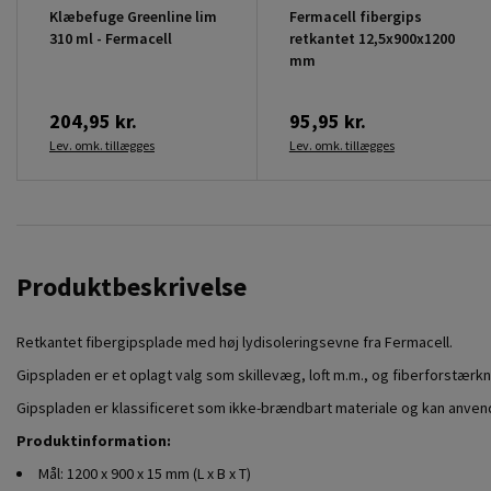
Klæbefuge Greenline lim
Fermacell fibergips
310 ml - Fermacell
retkantet 12,5x900x1200
mm
204,95 kr.
95,95 kr.
Lev. omk. tillægges
Lev. omk. tillægges
Produktbeskrivelse
Retkantet fibergipsplade med høj lydisoleringsevne fra Fermacell.
Gipspladen er et oplagt valg som skillevæg, loft m.m., og fiberforstærk
Gipspladen er klassificeret som ikke-brændbart materiale og kan anven
Produktinformation:
Mål: 1200 x 900 x 15 mm (L x B x T)