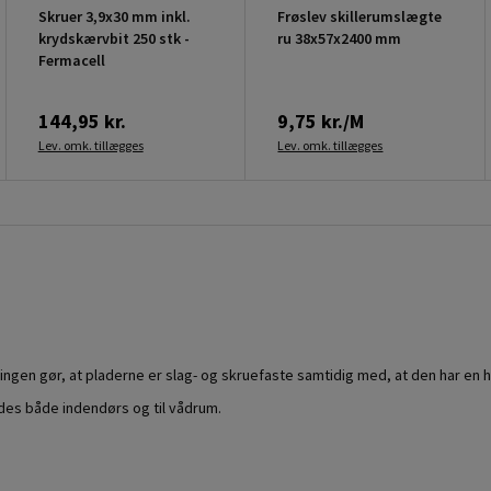
Skruer 3,9x30 mm inkl.
Frøslev skillerumslægte
krydskærvbit 250 stk -
ru 38x57x2400 mm
Fermacell
144,95 kr.
9,75 kr./M
Lev. omk. tillægges
Lev. omk. tillægges
ningen gør, at pladerne er slag- og skruefaste samtidig med, at den har en
des både indendørs og til vådrum.