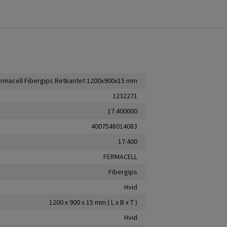
rmacell Fibergips Retkantet 1200x900x15 mm
1232271
17.400000
4007548014083
17.400
FERMACELL
Fibergips
Hvid
1200 x 900 x 15 mm ( L x B x T )
Hvid