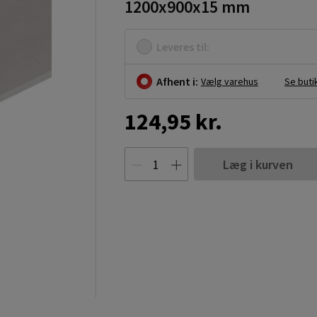
1200x900x15 mm
Leveres til:
Afhent i:
Vælg varehus
Se buti
124,95 kr.
Læg i kurven