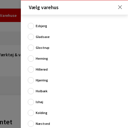
Vælg varehus
Varehuse
Udlejning
Erhverv
Services
Job
Kundecenter
Esbjerg
Gladsaxe
Glostrup
Værktøj & værksted
Opvarmning
Udeleg
Restsalg
Herning
Hillerød
Hjørring
Holbæk
Ishøj
Retkantet fibergipsplade med høj lydisoleringsevne
fra Fermacell.
Kolding
Gipspladen er et oplagt valg som skillevæg, loft m.m.,
ntet
og fiberforstærkning...
Næstved