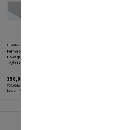
FERMACELL
Fermacell gipsplade
Gipsplade 1200x2700 mm
Powerpanel H2O
- BMC
12,5X1200X2600 mm
350,00 kr.
129,95 kr.
700,00 kr.
Lev. omk. tillægges
Lev. omk. tillægges