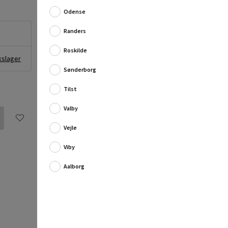
Fuld produktbeskrivelse
Odense
Randers
Roskilde
kslager
Sønderborg
Tilst
Valby
Vejle
Viby
Aalborg