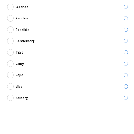
Odense
Randers
Roskilde
Skriv en anmeldelse
Sønderborg
Fischer cykel fodpumpe
Tilst
Leveres til:
Valby
Afhent i:
Vælg varehus
Se butikslager
Vejle
Viby
99,95 kr.
Aalborg
Læg i kurven