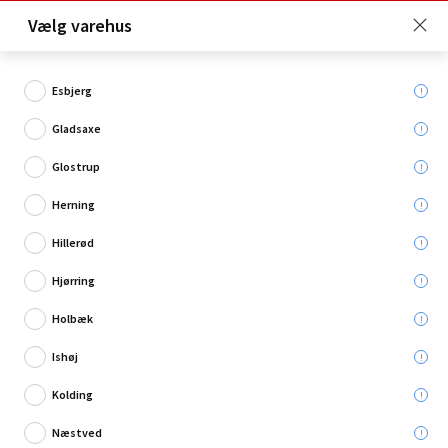
Click & Collect er gratis for Premium medlemmer -
Vælg varehus
Bliv medlem her!
Esbjerg
Gladsaxe
Hvad søger du?
Glostrup
Cykelpumper
Herning
Hillerød
Restsalg
Hjørring
Holbæk
Ishøj
Kolding
Næstved