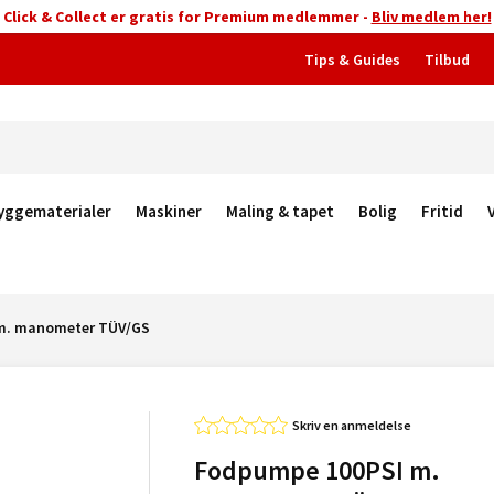
Click & Collect er gratis for Premium medlemmer -
Bliv medlem her!
Tips & Guides
Tilbud
yggematerialer
Maskiner
Maling & tapet
Bolig
Fritid
m. manometer TÜV/GS
Skriv en anmeldelse
Fodpumpe 100PSI m.