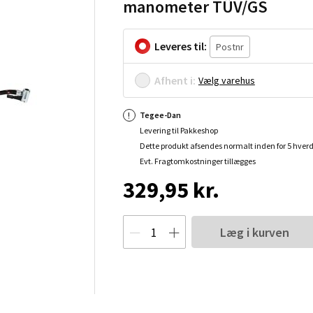
manometer TÜV/GS
Leveres til:
Afhent i:
Vælg varehus
Tegee-Dan
Levering til Pakkeshop
Dette produkt afsendes normalt inden for 5 hver
Evt. Fragtomkostninger tillægges
329,95 kr.
Læg i kurven