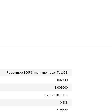
Fodpumpe 100PSI m. manometer TÜV/GS
1002739
1.008000
8711293073313
0.988
Pumper