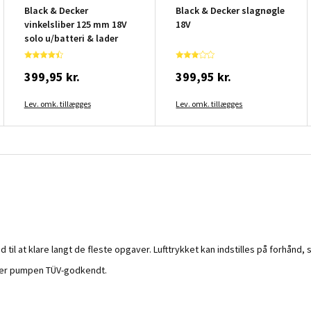
Black & Decker
Black & Decker slagnøgle
vinkelsliber 125 mm 18V
18V
solo u/batteri & lader
399,95 kr.
399,95 kr.
Lev. omk. tillægges
Lev. omk. tillægges
nd til at klare langt de fleste opgaver. Lufttrykket kan indstilles på forhånd, 
g er pumpen TÜV-godkendt.