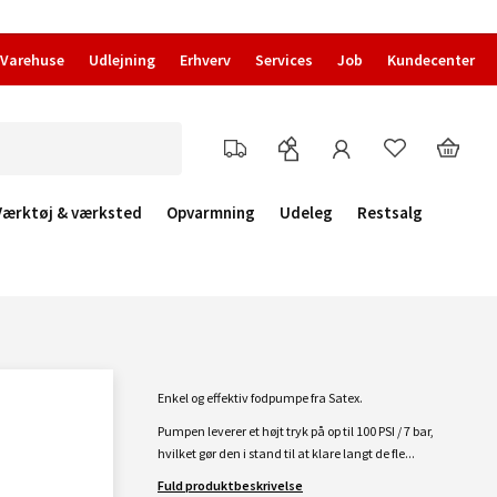
Varehuse
Udlejning
Erhverv
Services
Job
Kundecenter
Værktøj & værksted
Opvarmning
Udeleg
Restsalg
Enkel og effektiv fodpumpe fra Satex.
Pumpen leverer et højt tryk på op til 100 PSI / 7 bar,
hvilket gør den i stand til at klare langt de fle...
Fuld produktbeskrivelse