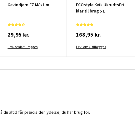
Gevindjern FZ M8x1 m
ECOstyle Kvik UkrudtsFri
klar til brug 5 L
29,95 kr.
168,95 kr.
Lev. omk. tillægges
Lev. omk. tillægges
så du altid får præcis den ydelse, du har brug for.