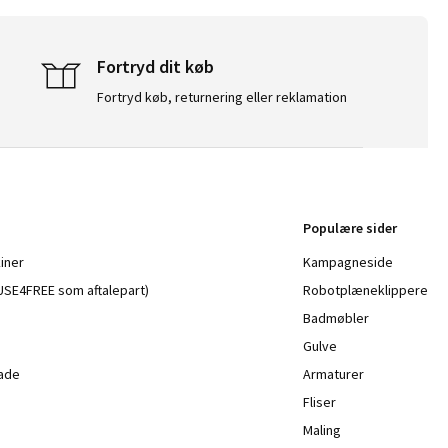
Fortryd dit køb
Fortryd køb, returnering eller reklamation
Populære sider
iner
Kampagneside
a USE4FREE som aftalepart)
Robotplæneklippere
Badmøbler
Gulve
lade
Armaturer
Fliser
Maling