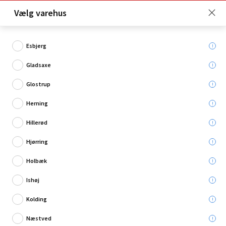
Click & Collect er gratis for Premium medlemmer -
Vælg varehus
Bliv medlem her!
Esbjerg
Gladsaxe
Hvad søger du?
Glostrup
Tilbehør til trapper & gelændere
Herning
Hillerød
Restsalg
Hjørring
Holbæk
Ishøj
Kolding
Næstved