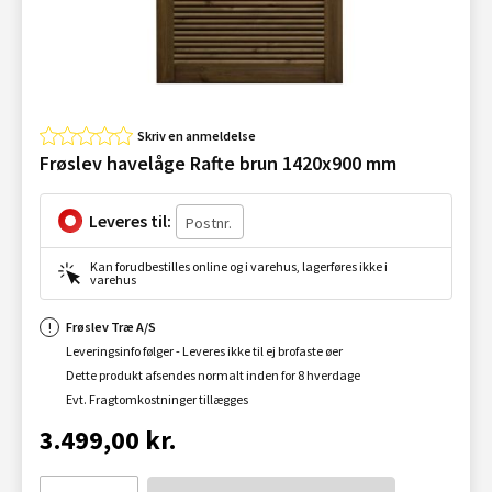
Skriv en anmeldelse
Frøslev havelåge Rafte brun 1420x900 mm
Leveres til:
Kan forudbestilles online og i varehus, lagerføres ikke i
varehus
Frøslev Træ A/S
Leveringsinfo følger - Leveres ikke til ej brofaste øer
Dette produkt afsendes normalt inden for 8 hverdage
Evt. Fragtomkostninger tillægges
3.499,00 kr.