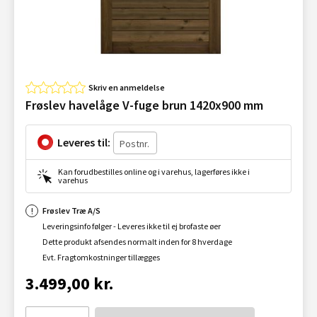
Skriv en anmeldelse
Frøslev havelåge V-fuge brun 1420x900 mm
Leveres til:
Kan forudbestilles online og i varehus, lagerføres ikke i
varehus
Frøslev Træ A/S
Leveringsinfo følger - Leveres ikke til ej brofaste øer
Dette produkt afsendes normalt inden for 8 hverdage
Evt. Fragtomkostninger tillægges
3.499,00 kr.