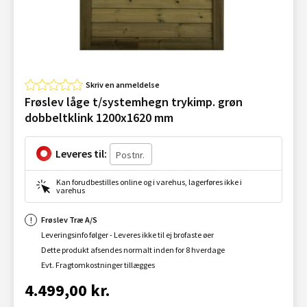
Skriv en anmeldelse
Frøslev låge t/systemhegn trykimp. grøn
dobbeltklink 1200x1620 mm
Leveres til:
Kan forudbestilles online og i varehus, lagerføres ikke i
varehus
Frøslev Træ A/S
Leveringsinfo følger - Leveres ikke til ej brofaste øer
Dette produkt afsendes normalt inden for 8 hverdage
Evt. Fragtomkostninger tillægges
4.499,00 kr.