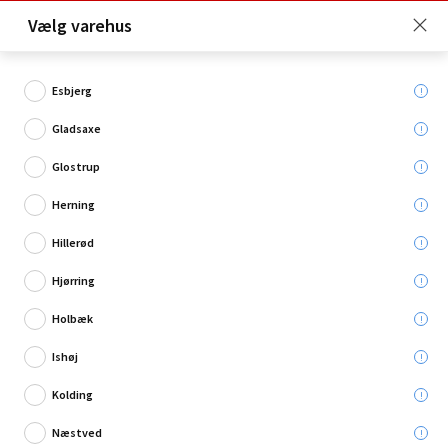
Click & Collect er gratis for Premium medlemmer -
Vælg varehus
Bliv medlem her!
Esbjerg
Gladsaxe
Hvad søger du?
Glostrup
Lægter & reglar
Herning
Hillerød
Hjørring
Holbæk
Ishøj
Kolding
Næstved