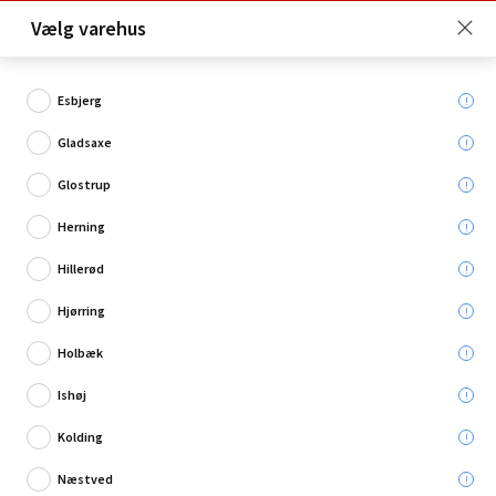
Click & Collect er gratis for Premium medlemmer -
Vælg varehus
Bliv medlem her!
Esbjerg
Gladsaxe
Hvad søger du?
Glostrup
Spærtræ
Herning
Hillerød
Hjørring
Holbæk
Ishøj
Kolding
Næstved