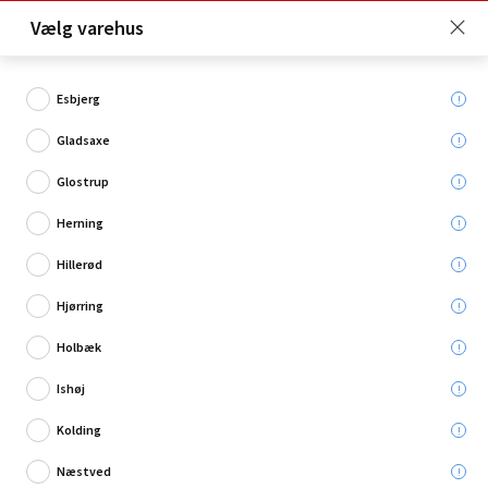
Click & Collect er gratis for Premium medlemmer -
Vælg varehus
Bliv medlem her!
Esbjerg
Gladsaxe
Hvad søger du?
Glostrup
Terrassebrædder
Herning
Hillerød
Restsalg
Hjørring
Holbæk
Ishøj
Kolding
Næstved