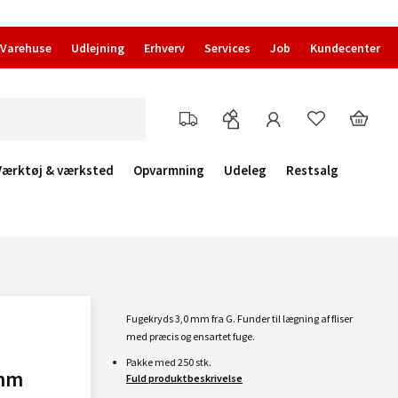
Varehuse
Udlejning
Erhverv
Services
Job
Kundecenter
Værktøj & værksted
Opvarmning
Udeleg
Restsalg
Fugekryds 3,0 mm fra G. Funder til lægning af fliser
med præcis og ensartet fuge.
Pakke med 250 stk.
 mm
Fuld produktbeskrivelse