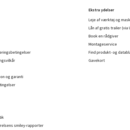
Ekstra ydelser
Leje af værktøj og mask
Lån af gratis trailer (vi
Book en rådgiver
Montageservice
veringsbetingelser
Find produkt- og datab
ngsvilkår
Gavekort
ion og garanti
ingelser
tik
relsens smiley-rapporter