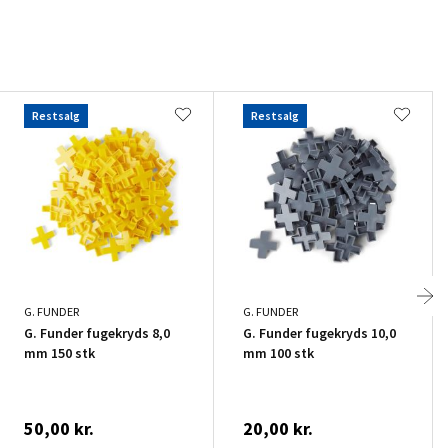
Restsalg
Restsalg
G. FUNDER
G. FUNDER
G. Funder fugekryds 8,0
G. Funder fugekryds 10,0
mm 150 stk
mm 100 stk
50,00 kr.
20,00 kr.