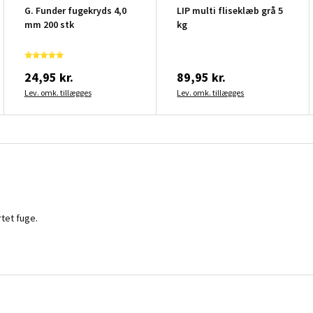
G. Funder fugekryds 4,0
LIP multi fliseklæb grå 5
mm 200 stk
kg
24,95 kr.
89,95 kr.
Lev. omk. tillægges
Lev. omk. tillægges
tet fuge.