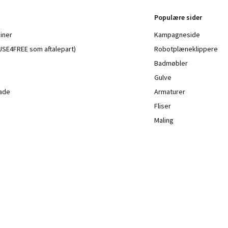
Populære sider
iner
Kampagneside
a USE4FREE som aftalepart)
Robotplæneklippere
Badmøbler
Gulve
lade
Armaturer
Fliser
Maling