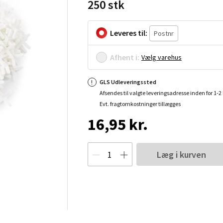
250 stk
Leveres til:
Afhent i:
Vælg varehus
GLS Udleveringssted
Afsendes til valgte leveringsadresse inden for 1-
Evt. fragtomkostninger tillægges
16,95 kr.
Læg i kurven