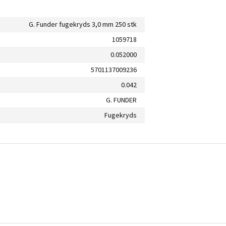
G. Funder fugekryds 3,0 mm 250 stk
1059718
0.052000
5701137009236
0.042
G. FUNDER
Fugekryds