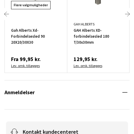
Flere valgmuligheder
GAH ALBERTS
Gah Alberts Xd-
GAH Alberts XD-
Forbindelsesled 90
forbindelsesled 180
20X20/30X30
T/30x30mm
Fra
99,95 kr.
129,95 kr.
Lev. omk. tillægges
Lev. omk. tillægges
Anmeldelser
Kontakt kundecenteret