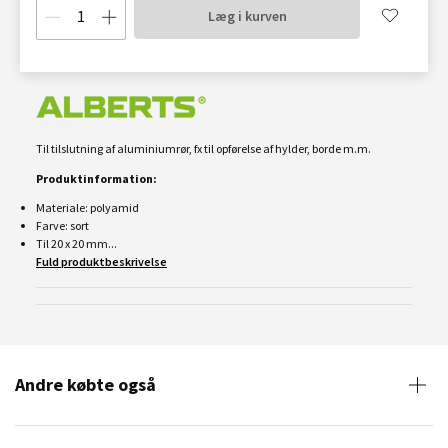
Læg i kurven
Til tilslutning af aluminiumrør, fx til opførelse af hylder, borde m.m.
Produktinformation:
Materiale: polyamid
Farve: sort
Til 20 x 20 mm...
Fuld produktbeskrivelse
Andre købte også