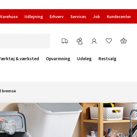
Varehuse
Udlejning
Erhverv
Services
Job
Kundecenter
Værktøj & værksted
Opvarmning
Udeleg
Restsalg
d bremse