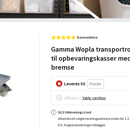
8 anmeldelse
Gamma Wopla transportro
til opbevaringskasser me
bremse
Leveres til:
Afhent i:
Vælg varehus
GLS Udleveringssted
Afsendes til valgte leveringsadresse inden for 1-
Evt. fragtomkostninger tillægges