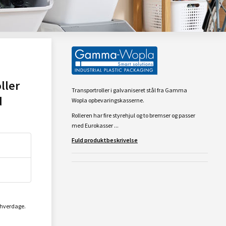
ller
Transportroller i galvaniseret stål fra Gamma
d
Wopla opbevaringskasserne.
Rolleren har fire styrehjul og to bremser og passer
med Eurokasser ...
Fuld produktbeskrivelse
2 hverdage.