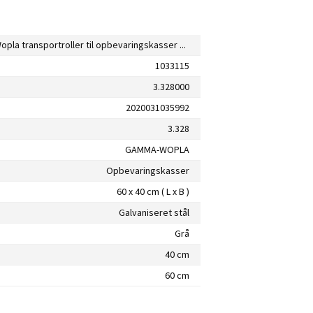
Gamma Wopla transportroller til opbevaringskasser med bremse
1033115
3.328000
2020031035992
3.328
GAMMA-WOPLA
Opbevaringskasser
60 x 40 cm ( L x B )
Galvaniseret stål
Grå
40 cm
60 cm