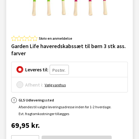
Skriv en anmeldelse
Garden Life haveredskabssæt til børn 3 stk ass.
farver
Leveres til:
Afhent i:
Vælg varehus
GLS Udleveringssted
Afsendes til valgte leveringsadresse inden for 1-2 hverdage.
Evt. fragtomkostninger tillægges
69,95 kr.