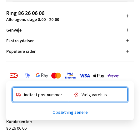
Ring 86 26 06 06
Alle ugens dage 8.00 - 20.00
Genveje
Ekstra ydelser
Populære sider
Indtast postnummer
Vælg varehus
BAUHAUS Danmark A/S:
Opsætning senere
Anelystparken 16, 8381 Tilst. CVR-nummer 19555305
Kundecenter:
86 26 06 06