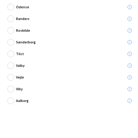
Odense
Randers
Roskilde
4 anmeldelse
Sønderborg
Gardena pumpe til regnvandstønde 4000/1
Tilst
Valby
Leveres til:
Vejle
Viby
Afhent i:
Aalborg
450,00 kr.
Læg i kurven