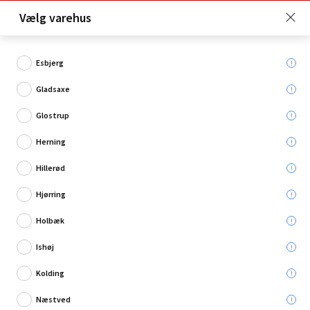
Click & Collect er gratis for Premium medlemmer -
Vælg varehus
Bliv medlem her!
Esbjerg
Gladsaxe
Hvad søger du?
Glostrup
Regnvandstønder
Herning
Hillerød
Restsalg
Hjørring
Holbæk
Ishøj
Kolding
Næstved